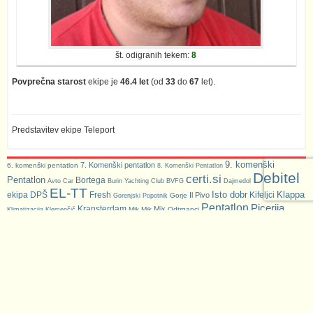
št. odigranih tekem:
8
Povprečna starost
ekipe je
46.4 let
(od
33
do
67
let).
Predstavitev ekipe Teleport
9. komenški
7. Komenški pentatlon
6. komenški pentatlon
8. Komenški Pentatlon
Debitel
certi.si
Pentatlon
Bortega
Avto Car
Burin Yachting Club
BVFG
Dajmedol
EL-TT
Isto dobr
Klappa
ekipa DPŠ
Fresh
Kifeljci
Il Pivo
Gorje
Gorenjski Popotnik
Pentatlon
Picerija
Kransterdam
Mix
Mik Mik
Odtrganci
Klimatizacija Klemenčič
Pokal Komenda
Hram Gorjan
PLAMTEX INT
Piskrčki
Predelave-vozil.si
Tazadni
Servetkarji
Systemiq
Sekvoje
SRC INFONET
uTabla
Vet4Pet
ŠD Preserje
Teleport
ŠD Povž
Zasilni izhod
ŠD Preserje
ženski odbojkarski turnir
JUNIOR
Ženske dvojice
© 2008 - 2026, Društvo prijateljev športa
|
Splošni pogoji
Izvedba:
Utrdba d.o.o.
| Gostovanje:
Spletni-streznik.com