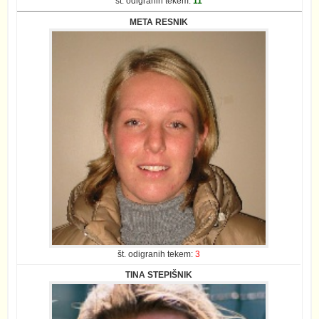
št. odigranih tekem:
11
META RESNIK
št. odigranih tekem:
3
TINA STEPIŠNIK