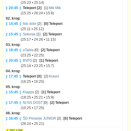
(25:23 • 25:14)
|: 20:45 :|
Teleport [2]
: [1]
Mik Mik
(15:25 • 26:24 • 15:8)
02. krog:
|: 14:45 :|
Isto dobr
[2] :
[0] Teleport
(25:11 • 25:12)
|: 15:45 :|
Sekvoje
[1] :
[2] Teleport
(25:17 • 24:26 • 11:15)
03. krog:
|: 19:45 :|
uTabla
[0] :
[2] Teleport
(23:25 • 22:25)
|: 20:45 :|
BVFG
[2] :
[1] Teleport
(25:14 • 23:25 • 15:7)
04. krog:
|: 17:45 :|
Teleport [0]
: [2]
Krasni
(16:25 • 16:25)
05. krog:
|: 15:45 :|
Klappa
[2] :
[1] Teleport
(18:25 • 25:21 • 15:9)
|: 17:45 :|
NI NS DOST
[0] :
[2] Teleport
(10:25 • 17:25)
06. krog:
|: 16:45 :|
ŠD Preserje JUNIOR
[2] :
[0] Teleport
(26:24 • 25:21)
1. DEL LIGE