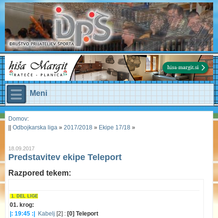
Meni
Domov
:
||
Odbojkarska liga
»
2017/2018
»
Ekipe 17/18
»
18.09.2017
Predstavitev ekipe Teleport
Razpored tekem:
1. DEL LIGE
01. krog:
|: 19:45 :|
Kabelj
[2] :
[0] Teleport