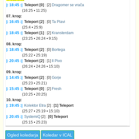
|: 18:45 :|
Teleport [0]
: [2]
Dragomer se vrača
(16:25 • 11:25)
07. krog:
|: 16:45 :|
Teleport [2]
: [0]
Ta Plavi
(25:4 • 25:9)
|: 18:45 :|
Teleport [1]
: [2]
Kransterdam
(23:25 • 26:24 • 9:15)
08. krog:
|: 18:45 :|
Teleport [2]
: [0]
Bortega
(25:22 • 25:19)
|: 20:45 :|
Teleport [2]
: [1]
Il Pivo
(26:24 • 24:26 • 15:10)
09. krog:
|: 14:45 :|
Teleport [2]
: [0]
Gorje
(25:23 • 25:21)
|: 15:45 :|
Teleport [0]
: [2]
Fresh
(10:25 • 20:25)
10. krog:
|: 19:45 :|
Kolektor Etra
[2] :
[1] Teleport
(25:27 • 25:19 • 15:10)
|: 20:45 :|
SystemiQ
[2] :
[0] Teleport
(25:15 • 25:23)
Ogled koledarja
Koledar v ICAL