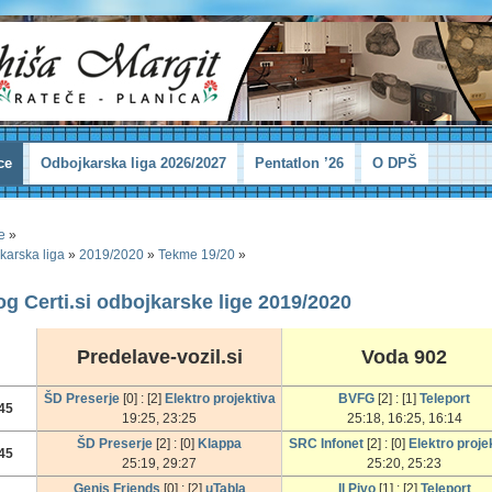
ce
Odbojkarska liga 2026/2027
Pentatlon ’26
O DPŠ
e
»
karska liga
»
2019/2020
»
Tekme 19/20
»
rog Certi.si odbojkarske lige 2019/2020
Predelave-vozil.si
Voda 902
ŠD Preserje
[0] : [2]
Elektro projektiva
BVFG
[2] : [1]
Teleport
45
19:25, 23:25
25:18, 16:25, 16:14
ŠD Preserje
[2] : [0]
Klappa
SRC Infonet
[2] : [0]
Elektro proje
45
25:19, 29:27
25:20, 25:23
Genis Friends
[0] : [2]
uTabla
Il Pivo
[1] : [2]
Teleport