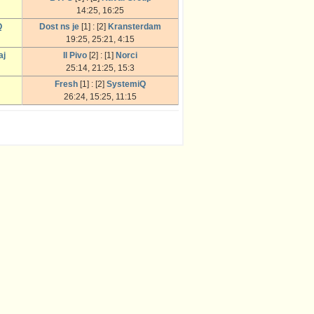
14:25, 16:25
Q
Dost ns je
[1] : [2]
Kransterdam
19:25, 25:21, 4:15
aj
Il Pivo
[2] : [1]
Norci
25:14, 21:25, 15:3
Fresh
[1] : [2]
SystemiQ
26:24, 15:25, 11:15