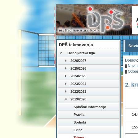
DPŠ tekmovanja
Novi
Odbojkarska liga
Domov
:
2026/2027
||
Novic
2025/2026
||
Odboj
2024/2025
2. k
2023/2024
2022/2023
2019/2020
Splošne informacije
14:
Pravila
Sodniki
15:
Ekipe
Tekme