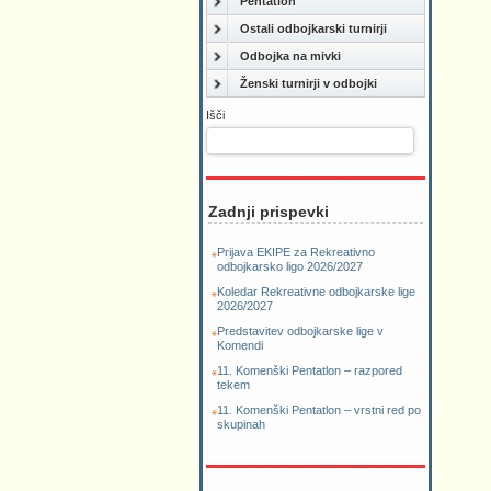
Pentatlon
Ostali odbojkarski turnirji
Odbojka na mivki
Ženski turnirji v odbojki
Išči
Zadnji prispevki
Prijava EKIPE za Rekreativno
odbojkarsko ligo 2026/2027
Koledar Rekreativne odbojkarske lige
2026/2027
Predstavitev odbojkarske lige v
Komendi
11. Komenški Pentatlon – razpored
tekem
11. Komenški Pentatlon – vrstni red po
skupinah