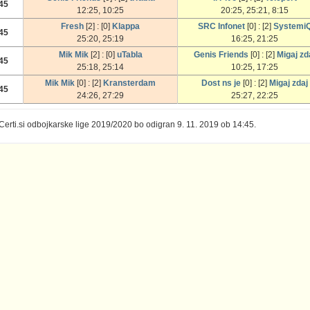
45
12:25, 10:25
20:25, 25:21, 8:15
Fresh
[2] : [0]
Klappa
SRC Infonet
[0] : [2]
Systemi
45
25:20, 25:19
16:25, 21:25
Mik Mik
[2] : [0]
uTabla
Genis Friends
[0] : [2]
Migaj zd
45
25:18, 25:14
10:25, 17:25
Mik Mik
[0] : [2]
Kransterdam
Dost ns je
[0] : [2]
Migaj zdaj
45
24:26, 27:29
25:27, 22:25
 Certi.si odbojkarske lige 2019/2020 bo odigran 9. 11. 2019 ob 14:45.