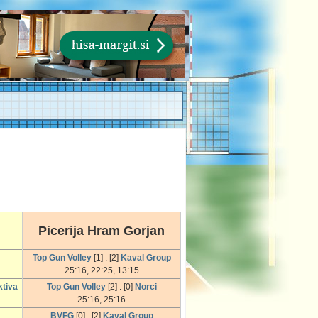
Picerija Hram Gorjan
Top Gun Volley
[1] : [2]
Kaval Group
25:16, 22:25, 13:15
ktiva
Top Gun Volley
[2] : [0]
Norci
25:16, 25:16
BVFG
[0] : [2]
Kaval Group