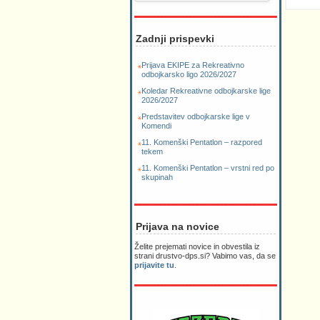
Zadnji prispevki
Prijava EKIPE za Rekreativno
odbojkarsko ligo 2026/2027
Koledar Rekreativne odbojkarske lige
2026/2027
Predstavitev odbojkarske lige v
Komendi
11. Komenški Pentatlon – razpored
tekem
11. Komenški Pentatlon – vrstni red po
skupinah
Prijava na novice
Želite prejemati novice in obvestila iz
strani drustvo-dps.si? Vabimo vas, da se
prijavite tu
.