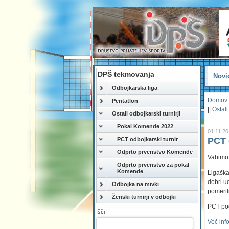
DPŠ tekmovanja
Novi
Odbojkarska liga
Domov
:
Pentatlon
||
Ostali
Ostali odbojkarski turnirji
Pokal Komende 2022
01.11.2
PCT 
PCT odbojkarski turnir
Odprto prvenstvo Komende
Vabimo 
Odprto prvenstvo za pokal
Komende
Ligaška
dobri u
Odbojka na mivki
pomeril
Ženski turnirji v odbojki
PCT pog
Išči
Več inf