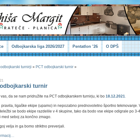
ce
Odbojkarska liga 2026/2027
Pentatlon ’26
O DPŠ
 odbojkarski turnirji
»
PCT odbojkarski turnir
»
021
odbojkarski turnir
vas, da se nam pridružite na PCT odbojkarskem turnirju, ki bo
18.12.2021
.
 pravila, ligaške ekipe (upamo) in nepozabno prednovoletno športno tekmovanje. 
deležbi se bodo ekipe razdelile v 4 skupine, tako da bodo vse ekipe odigrale po 3-
i med seboj za končno zmago.
oj velja in ga bomo striktno preverjali.
ormacij…