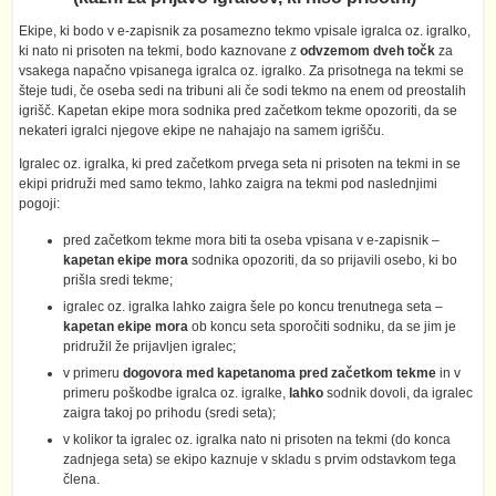
Ekipe, ki bodo v e-zapisnik za posamezno tekmo vpisale igralca oz. igralko,
ki nato ni prisoten na tekmi, bodo kaznovane z
odvzemom dveh točk
za
vsakega napačno vpisanega igralca oz. igralko. Za prisotnega na tekmi se
šteje tudi, če oseba sedi na tribuni ali če sodi tekmo na enem od preostalih
igrišč. Kapetan ekipe mora sodnika pred začetkom tekme opozoriti, da se
nekateri igralci njegove ekipe ne nahajajo na samem igrišču.
Igralec oz. igralka, ki pred začetkom prvega seta ni prisoten na tekmi in se
ekipi pridruži med samo tekmo, lahko zaigra na tekmi pod naslednjimi
pogoji:
pred začetkom tekme mora biti ta oseba vpisana v e-zapisnik –
kapetan ekipe mora
sodnika opozoriti, da so prijavili osebo, ki bo
prišla sredi tekme;
igralec oz. igralka lahko zaigra šele po koncu trenutnega seta –
kapetan ekipe mora
ob koncu seta sporočiti sodniku, da se jim je
pridružil že prijavljen igralec;
v primeru
dogovora med kapetanoma pred začetkom tekme
in v
primeru poškodbe igralca oz. igralke,
lahko
sodnik dovoli, da igralec
zaigra takoj po prihodu (sredi seta);
v kolikor ta igralec oz. igralka nato ni prisoten na tekmi (do konca
zadnjega seta) se ekipo kaznuje v skladu s prvim odstavkom tega
člena.