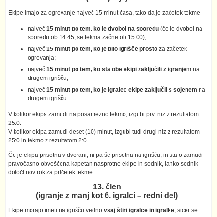
Ekipe imajo za ogrevanje največ 15 minut časa, tako da je začetek tekme:
največ
15 minut po tem, ko je dvoboj na sporedu
(če je dvoboj na
sporedu ob 14:45, se tekma začne ob 15:00);
največ
15 minut po tem, ko je bilo igrišče prosto
za začetek
ogrevanja;
največ
15 minut po tem, ko sta obe ekipi zaključili z igranje
m na
drugem igrišču;
največ
15 minut po tem, ko je igralec ekipe zaključil s sojenem
na
drugem igrišču.
V kolikor ekipa zamudi na posamezno tekmo, izgubi prvi niz z rezultatom
25:0.
V kolikor ekipa zamudi deset (10) minut, izgubi tudi drugi niz z rezultatom
25:0 in tekmo z rezultatom 2:0.
Če je ekipa prisotna v dvorani, ni pa še prisotna na igrišču, in sta o zamudi
pravočasno obveščena kapetan nasprotne ekipe in sodnik, lahko sodnik
določi nov rok za pričetek tekme.
13. člen
(igranje z manj kot 6. igralci – redni del)
Ekipe morajo imeti na igrišču vedno
vsaj štiri igralce in igralke
, sicer se