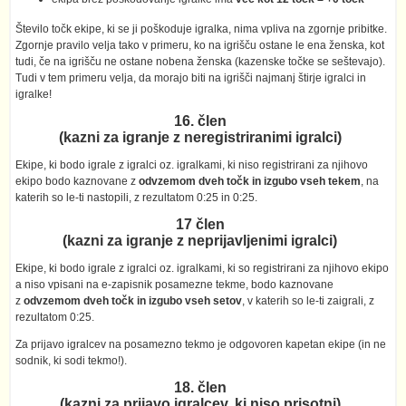
Število točk ekipe, ki se ji poškoduje igralka, nima vpliva na zgornje pribitke.
Zgornje pravilo velja tako v primeru, ko na igrišču ostane le ena ženska, kot
tudi, če na igrišču ne ostane nobena ženska (kazenske točke se seštevajo).
Tudi v tem primeru velja, da morajo biti na igrišči najmanj štirje igralci in
igralke!
16. člen
(kazni za igranje z neregistriranimi igralci)
Ekipe, ki bodo igrale z igralci oz. igralkami, ki niso registrirani za njihovo
ekipo bodo kaznovane z
odvzemom dveh točk
in izgubo vseh tekem
, na
katerih so le-ti nastopili, z rezultatom 0:25 in 0:25.
17 člen
(kazni za igranje z neprijavljenimi igralci)
Ekipe, ki bodo igrale z igralci oz. igralkami, ki so registrirani za njihovo ekipo
a niso vpisani na e-zapisnik posamezne tekme, bodo kaznovane
z
odvzemom dveh točk
in izgubo vseh setov
, v katerih so le-ti zaigrali, z
rezultatom 0:25.
Za prijavo igralcev na posamezno tekmo je odgovoren kapetan ekipe (in ne
sodnik, ki sodi tekmo!).
18. člen
(kazni za prijavo igralcev, ki niso prisotni)