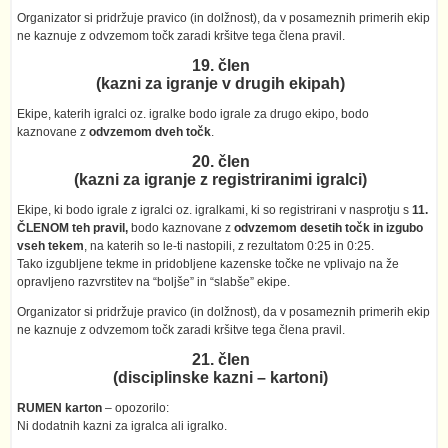
Organizator si pridržuje pravico (in dolžnost), da v posameznih primerih ekip
ne kaznuje z odvzemom točk zaradi kršitve tega člena pravil.
19. člen
(kazni za igranje v drugih ekipah)
Ekipe, katerih igralci oz. igralke bodo igrale za drugo ekipo, bodo
kaznovane z
odvzemom dveh točk
.
20. člen
(kazni za igranje z registriranimi igralci)
Ekipe, ki bodo igrale z igralci oz. igralkami, ki so registrirani v nasprotju s
11.
ČLENOM teh pravil,
bodo kaznovane z
odvzemom desetih točk in izgubo
vseh tekem
, na katerih so le-ti nastopili, z rezultatom 0:25 in 0:25.
Tako izgubljene tekme in pridobljene kazenske točke ne vplivajo na že
opravljeno razvrstitev na “boljše” in “slabše” ekipe.
Organizator si pridržuje pravico (in dolžnost), da v posameznih primerih ekip
ne kaznuje z odvzemom točk zaradi kršitve tega člena pravil.
21. člen
(disciplinske kazni – kartoni)
RUMEN karton
– opozorilo:
Ni dodatnih kazni za igralca ali igralko.