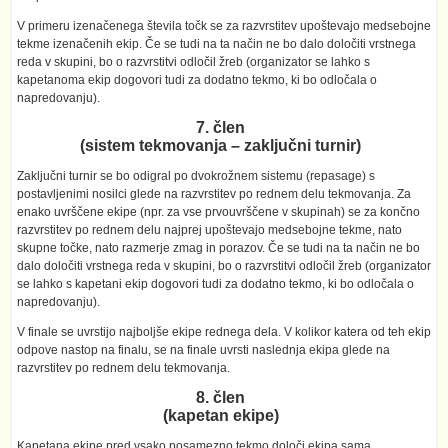
V primeru izenačenega števila točk se za razvrstitev upoštevajo medsebojne
tekme izenačenih ekip. Če se tudi na ta način ne bo dalo določiti vrstnega
reda v skupini, bo o razvrstitvi odločil žreb (organizator se lahko s
kapetanoma ekip dogovori tudi za dodatno tekmo, ki bo odločala o
napredovanju).
7. člen
(sistem tekmovanja – zaključni turnir)
Zaključni turnir se bo odigral po dvokrožnem sistemu (repasage) s
postavljenimi nosilci glede na razvrstitev po rednem delu tekmovanja. Za
enako uvrščene ekipe (npr. za vse prvouvrščene v skupinah) se za končno
razvrstitev po rednem delu najprej upoštevajo medsebojne tekme, nato
skupne točke, nato razmerje zmag in porazov. Če se tudi na ta način ne bo
dalo določiti vrstnega reda v skupini, bo o razvrstitvi odločil žreb (organizator
se lahko s kapetani ekip dogovori tudi za dodatno tekmo, ki bo odločala o
napredovanju).
V finale se uvrstijo najboljše ekipe rednega dela. V kolikor katera od teh ekip
odpove nastop na finalu, se na finale uvrsti naslednja ekipa glede na
razvrstitev po rednem delu tekmovanja.
8. člen
(kapetan ekipe)
Kapetana ekipe pred vsako posamezno tekmo določi ekipa sama.