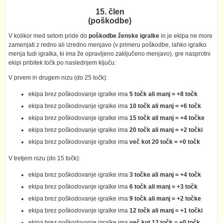
15. člen
(poškodbe)
V kolikor med setom pride do
poškodbe ženske igralke
in je ekipa ne more
zamenjati z redno ali izredno menjavo (v primeru poškodbe, lahko igralko
menja tudi igralka, ki ima že opravljeno zaključeno menjavo), gre nasprotni
ekipi pribitek točk po naslednjem ključu:
V prvem in drugem nizu (do 25 točk):
ekipa brez poškodovanje igralke ima
5 točk ali manj = +8 točk
ekipa brez poškodovanje igralke ima
10 točk ali manj = +6 točk
ekipa brez poškodovanje igralke ima
15 točk ali manj = +4 točke
ekipa brez poškodovanje igralke ima
20 točk ali manj = +2 točki
ekipa brez poškodovanje igralke ima
več kot 20 točk = +0 točk
V tretjem nizu (do 15 točk):
ekipa brez poškodovanje igralke ima
3 točke ali manj = +4 točk
ekipa brez poškodovanje igralke ima
6 točk ali manj = +3 točk
ekipa brez poškodovanje igralke ima
9 točk ali manj = +2 točke
ekipa brez poškodovanje igralke ima
12 točk ali manj = +1 točki
ekipa brez poškodovanje igralke ima
več kot 12 točk = +0 točk