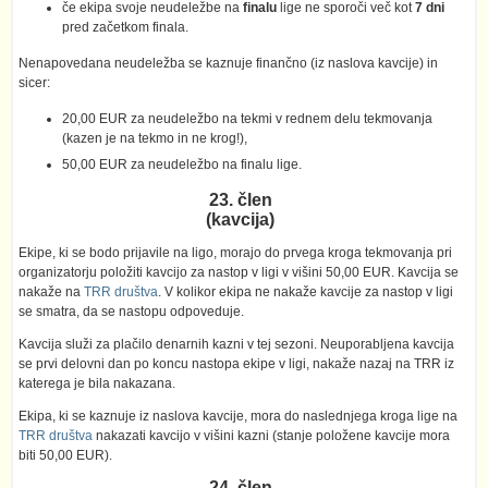
če ekipa svoje neudeležbe na
finalu
lige ne sporoči več kot
7 dni
pred začetkom finala.
Nenapovedana neudeležba se kaznuje finančno (iz naslova kavcije) in
sicer:
20,00 EUR za neudeležbo na tekmi v rednem delu tekmovanja
(kazen je na tekmo in ne krog!),
50,00 EUR za neudeležbo na finalu lige.
23. člen
(kavcija)
Ekipe, ki se bodo prijavile na ligo, morajo do prvega kroga tekmovanja pri
organizatorju položiti kavcijo za nastop v ligi v višini 50,00 EUR. Kavcija se
nakaže na
TRR društva
. V kolikor ekipa ne nakaže kavcije za nastop v ligi
se smatra, da se nastopu odpoveduje.
Kavcija služi za plačilo denarnih kazni v tej sezoni. Neuporabljena kavcija
se prvi delovni dan po koncu nastopa ekipe v ligi, nakaže nazaj na TRR iz
katerega je bila nakazana.
Ekipa, ki se kaznuje iz naslova kavcije, mora do naslednjega kroga lige na
TRR društva
nakazati kavcijo v višini kazni (stanje položene kavcije mora
biti 50,00 EUR).
24. člen