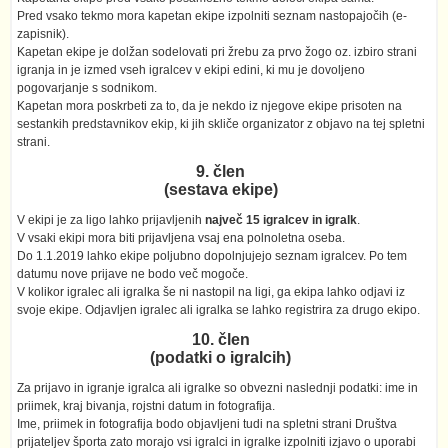
Pred vsako tekmo mora kapetan ekipe izpolniti seznam nastopajočih (e-
zapisnik).
Kapetan ekipe je dolžan sodelovati pri žrebu za prvo žogo oz. izbiro strani
igranja in je izmed vseh igralcev v ekipi edini, ki mu je dovoljeno
pogovarjanje s sodnikom.
Kapetan mora poskrbeti za to, da je nekdo iz njegove ekipe prisoten na
sestankih predstavnikov ekip, ki jih skliče organizator z objavo na tej spletni
strani.
9. člen
(sestava ekipe)
V ekipi je za ligo lahko prijavljenih
največ 15 igralcev in igralk
.
V vsaki ekipi mora biti prijavljena vsaj ena polnoletna oseba.
Do 1.1.2019 lahko ekipe poljubno dopolnjujejo seznam igralcev. Po tem
datumu nove prijave ne bodo več mogoče.
V kolikor igralec ali igralka še ni nastopil na ligi, ga ekipa lahko odjavi iz
svoje ekipe. Odjavljen igralec ali igralka se lahko registrira za drugo ekipo.
10. člen
(podatki o igralcih)
Za prijavo in igranje igralca ali igralke so obvezni naslednji podatki: ime in
priimek, kraj bivanja, rojstni datum in fotografija.
Ime, priimek in fotografija bodo objavljeni tudi na spletni strani Društva
prijateljev športa zato morajo vsi igralci in igralke izpolniti izjavo o uporabi