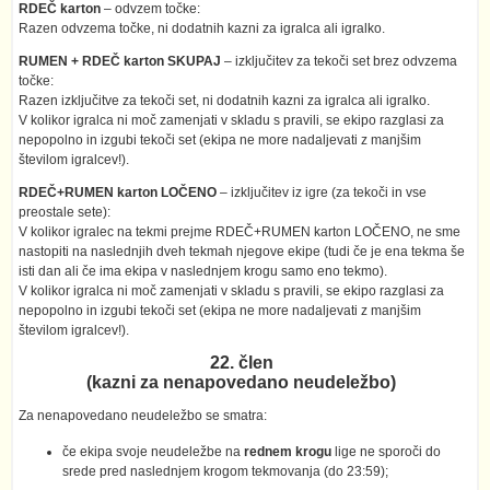
RDEČ karton
– odvzem točke:
Razen odvzema točke, ni dodatnih kazni za igralca ali igralko.
RUMEN + RDEČ karton SKUPAJ
– izključitev za tekoči set brez odvzema
točke:
Razen izključitve za tekoči set, ni dodatnih kazni za igralca ali igralko.
V kolikor igralca ni moč zamenjati v skladu s pravili, se ekipo razglasi za
nepopolno in izgubi tekoči set (ekipa ne more nadaljevati z manjšim
številom igralcev!).
RDEČ+RUMEN karton LOČENO
– izključitev iz igre (za tekoči in vse
preostale sete):
V kolikor igralec na tekmi prejme RDEČ+RUMEN karton LOČENO, ne sme
nastopiti na naslednjih dveh tekmah njegove ekipe (tudi če je ena tekma še
isti dan ali če ima ekipa v naslednjem krogu samo eno tekmo).
V kolikor igralca ni moč zamenjati v skladu s pravili, se ekipo razglasi za
nepopolno in izgubi tekoči set (ekipa ne more nadaljevati z manjšim
številom igralcev!).
22. člen
(kazni za nenapovedano neudeležbo)
Za nenapovedano neudeležbo se smatra:
če ekipa svoje neudeležbe na
rednem krogu
lige ne sporoči do
srede pred naslednjem krogom tekmovanja (do 23:59);