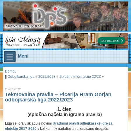
Meni
Domov
:
||
Odbojkarska liga
»
2022/2023
»
Splošne informacije 22/23
»
28.07.2022
Tekmovalna pravila – Picerija Hram Gorjan
odbojkarska liga 2022/2023
1. člen
(splošna načela in igralna pravila)
Liga se igra v skladu z novimi
Uradnimi pravili odbojkarske igre za
obdobje 2017-2020
v kolikor ni v nadaljevanju zapisano drugače.