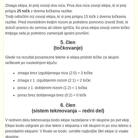
Zmaga ekipa, ki prej osvoji dva niza. Prva dva niza osvoji ekipa, ki si prej
priigra
25 točk
z dvema točkama razlike.
Tretji odločilni niz osvoji ekipa, ki si prej priigra 15 točk z dvema točkama
razlike. Pred morebitnim tretjim nizom je potrebno ponovno izvesti žreb, ki
določi pravico do servisa ali izbire igrišča. Ko prva ekipa osvoji osmo točko
tretjega seta je potrebno zamenjati igralni površini.
5. člen
(točkovanje)
Glede na rezultat posamezne tekme si ekipa pridobi točke za skupni
seštevek po naslednjem ključu:
zmaga brez izgubljenega niza (2:0) = 3 točke
zmaga z 1. izgubljenim nizom (2:1) = 2 točki
poraz z 1. dobljenim nizom (1:2) = 1 točka
poraz brez dobljenega brez (0:2) = 0 točk
6. člen
(sistem tekmovanja – redni del)
V rednem delu tekmovanja bodo ekipe razdeljene v tri skupine po pet ekip.
Ekipe bodo odigrale po dve tekmi z ekipama v isti skupini in po eno tekmo s
preostalimi ekipami. V finale se bodo uvrstile najboljše štiri ekipe iz vsake
skupine.