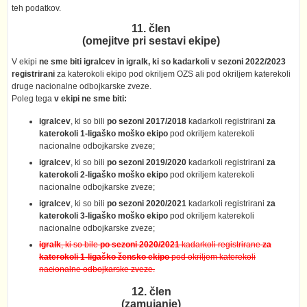
teh podatkov.
11. člen
(omejitve pri sestavi ekipe)
V ekipi
ne sme biti igralcev in igralk, ki so kadarkoli v sezoni 2022/2023
registrirani
za katerokoli ekipo pod okriljem OZS ali pod okriljem katerekoli
druge nacionalne odbojkarske zveze.
Poleg tega
v ekipi ne sme biti:
igralcev
, ki so bili
po sezoni 2017/2018
kadarkoli registrirani
za
katerokoli 1-ligaško moško ekipo
pod okriljem katerekoli
nacionalne odbojkarske zveze;
igralcev
, ki so bili
po sezoni 2019/2020
kadarkoli registrirani
za
katerokoli 2-ligaško moško ekipo
pod okriljem katerekoli
nacionalne odbojkarske zveze;
igralcev
, ki so bili
po sezoni 2020/2021
kadarkoli registrirani
za
katerokoli 3-ligaško moško ekipo
pod okriljem katerekoli
nacionalne odbojkarske zveze;
igralk
, ki so bile
po sezoni 2020/2021
kadarkoli registrirane
za
katerokoli 1-ligaško žensko ekipo
pod okriljem katerekoli
nacionalne odbojkarske zveze.
12. člen
(zamujanje)