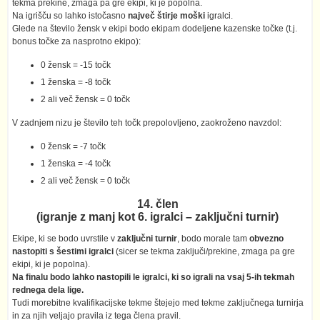
tekma prekine, zmaga pa gre ekipi, ki je popolna.
Na igrišču so lahko istočasno
največ štirje moški
igralci.
Glede na število žensk v ekipi bodo ekipam dodeljene kazenske točke (t.j.
bonus točke za nasprotno ekipo):
0 žensk = -15 točk
1 ženska = -8 točk
2 ali več žensk = 0 točk
V zadnjem nizu je število teh točk prepolovljeno, zaokroženo navzdol:
0 žensk = -7 točk
1 ženska = -4 točk
2 ali več žensk = 0 točk
14. člen
(igranje z manj kot 6. igralci – zaključni turnir)
Ekipe, ki se bodo uvrstile v
zaključni turnir
, bodo morale tam
obvezno
nastopiti s šestimi igralci
(sicer se tekma zaključi/prekine, zmaga pa gre
ekipi, ki je popolna).
Na finalu bodo lahko nastopili le igralci, ki so igrali na vsaj 5-ih tekmah
rednega dela lige.
Tudi morebitne kvalifikacijske tekme štejejo med tekme zaključnega turnirja
in za njih veljajo pravila iz tega člena pravil.