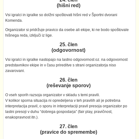
(hišni red)
Vsi igralci in igralke so dolžni spoštovati hišni red v Športni dvorani
Komenda.
Organizator si pridržuje pravico da osebe ali ekipe, ki ne bodo spoštovale
hišnega reda, izključi iz lige.
25. člen
(odgovornost)
Vsi igralci in igralke nastopajo na lastno odgovornost oz. na odgovornost
predstavnikov ekipe in v času prireditve s strani organizatorja niso
zavarovani.
26. člen
(reševanje sporov)
O vseh sporih razsoja organizator v skladu s temi pravili.
V kolikor sporna situacija ni opredeljena v teh pravilih ali je potrebna
interpretacija pravil, o sporu in interpretaciji pravil presoja organizator po
lastni presoji v duhu “dobrega gospodarja” (fair play, pravičnost,
enakopravnost itn.).
27. člen
(pravice do spremembe)