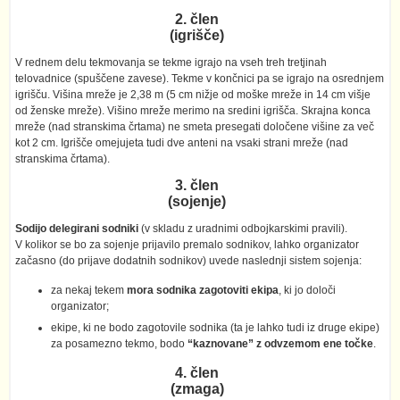
2. člen
(igrišče)
V rednem delu tekmovanja se tekme igrajo na vseh treh tretjinah
telovadnice (spuščene zavese). Tekme v končnici pa se igrajo na osrednjem
igrišču. Višina mreže je 2,38 m (5 cm nižje od moške mreže in 14 cm višje
od ženske mreže). Višino mreže merimo na sredini igrišča. Skrajna konca
mreže (nad stranskima črtama) ne smeta presegati določene višine za več
kot 2 cm. Igrišče omejujeta tudi dve anteni na vsaki strani mreže (nad
stranskima črtama).
3. člen
(sojenje)
Sodijo delegirani sodniki
(v skladu z uradnimi odbojkarskimi pravili).
V kolikor se bo za sojenje prijavilo premalo sodnikov, lahko organizator
začasno (do prijave dodatnih sodnikov) uvede naslednji sistem sojenja:
za nekaj tekem
mora sodnika zagotoviti ekipa
, ki jo določi
organizator;
ekipe, ki ne bodo zagotovile sodnika (ta je lahko tudi iz druge ekipe)
za posamezno tekmo, bodo
“kaznovane” z odvzemom ene točke
.
4. člen
(zmaga)