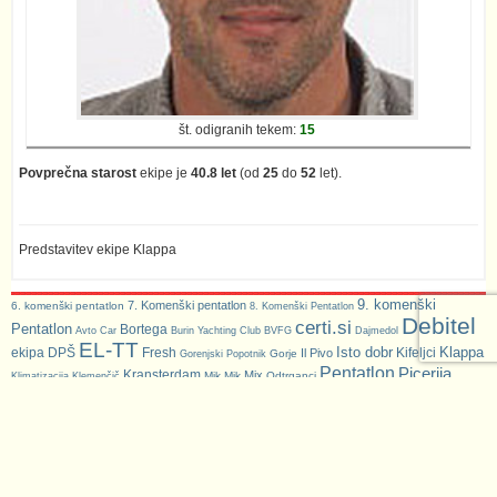
št. odigranih tekem:
15
Povprečna starost
ekipe je
40.8 let
(od
25
do
52
let).
Predstavitev ekipe Klappa
9. komenški
7. Komenški pentatlon
6. komenški pentatlon
8. Komenški Pentatlon
Debitel
certi.si
Pentatlon
Bortega
Avto Car
Burin Yachting Club
BVFG
Dajmedol
EL-TT
Isto dobr
Klappa
ekipa DPŠ
Fresh
Kifeljci
Il Pivo
Gorje
Gorenjski Popotnik
Pentatlon
Picerija
Kransterdam
Mix
Mik Mik
Odtrganci
Klimatizacija Klemenčič
Pokal Komenda
Hram Gorjan
PLAMTEX INT
Piskrčki
Predelave-vozil.si
Tazadni
Servetkarji
Systemiq
Sekvoje
SRC INFONET
uTabla
Vet4Pet
ŠD Preserje
Teleport
ŠD Povž
Zasilni izhod
ŠD Preserje
ženski odbojkarski turnir
JUNIOR
Ženske dvojice