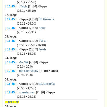
(25:14 • 25:20)
|: 16:45 :|
uTabla
[2] :
[0] Klappa
(25:11 • 25:10)
02. krog:
|: 17:45 :|
Klappa [2]
: [0]
ŠD Preserje
(25:22 • 25:20)
|: 19:45 :|
Klappa [2]
: [0]
Norci
(25:15 • 25:11)
03. krog:
|: 15:45 :|
Klappa [1]
: [2]
BVFG
(18:25 • 25:20 • 16:18)
|: 17:45 :|
Klappa [0]
: [2]
Fresh
(15:25 • 15:25)
04. krog:
|: 18:45 :|
Mik Mik
[2] :
[0] Klappa
(25:0 • 25:0)
|: 19:45 :|
Top Gun Volley
[2] :
[0] Klappa
(25:0 • 25:0)
05. krog:
|: 15:45 :|
Klappa [0]
: [2]
Gozdni jurčki
(20:25 • 12:25)
|: 17:45 :|
Kransterdam
[2] :
[0] Klappa
(25:18 • 25:22)
1. DEL LIGE
06. krog: