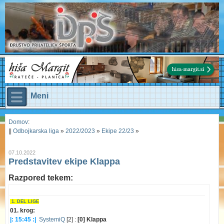
Meni
Domov
:
||
Odbojkarska liga
»
2022/2023
»
Ekipe 22/23
»
07.10.2022
Predstavitev ekipe Klappa
Razpored tekem:
1. DEL LIGE
01. krog:
|: 15:45 :|
SystemiQ
[2] :
[0] Klappa