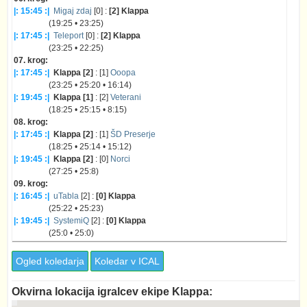
|: 15:45 :|
Migaj zdaj
[0] :
[2] Klappa
(19:25 • 23:25)
|: 17:45 :|
Teleport
[0] :
[2] Klappa
(23:25 • 22:25)
07. krog:
|: 17:45 :|
Klappa [2]
: [1]
Ooopa
(23:25 • 25:20 • 16:14)
|: 19:45 :|
Klappa [1]
: [2]
Veterani
(18:25 • 25:15 • 8:15)
08. krog:
|: 17:45 :|
Klappa [2]
: [1]
ŠD Preserje
(18:25 • 25:14 • 15:12)
|: 19:45 :|
Klappa [2]
: [0]
Norci
(27:25 • 25:8)
09. krog:
|: 16:45 :|
uTabla
[2] :
[0] Klappa
(25:22 • 25:23)
|: 19:45 :|
SystemiQ
[2] :
[0] Klappa
(25:0 • 25:0)
Ogled koledarja
Koledar v ICAL
Okvirna lokacija igralcev ekipe Klappa: