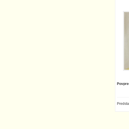
Povpre
Predst