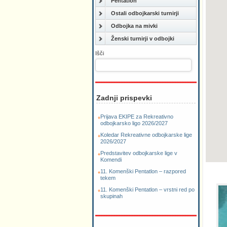
Pentatlon
Ostali odbojkarski turnirji
Odbojka na mivki
Ženski turnirji v odbojki
Išči
Zadnji prispevki
Prijava EKIPE za Rekreativno
odbojkarsko ligo 2026/2027
Koledar Rekreativne odbojkarske lige
2026/2027
Predstavitev odbojkarske lige v
Komendi
11. Komenški Pentatlon – razpored
tekem
11. Komenški Pentatlon – vrstni red po
skupinah