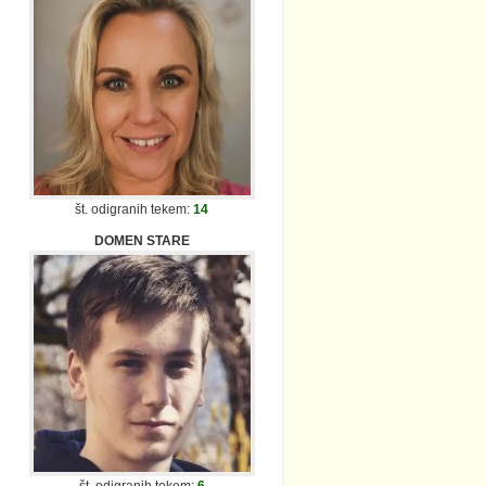
št. odigranih tekem:
14
DOMEN STARE
št. odigranih tekem:
6