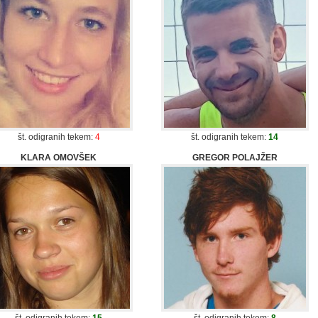
št. odigranih tekem:
4
št. odigranih tekem:
14
KLARA OMOVŠEK
GREGOR POLAJŽER
št. odigranih tekem:
15
št. odigranih tekem:
8