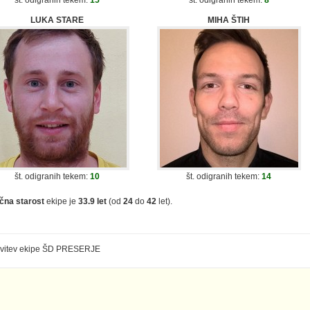
LUKA STARE
MIHA ŠTIH
št. odigranih tekem:
10
št. odigranih tekem:
14
čna starost
ekipe je
33.9 let
(od
24
do
42
let).
avitev ekipe ŠD PRESERJE