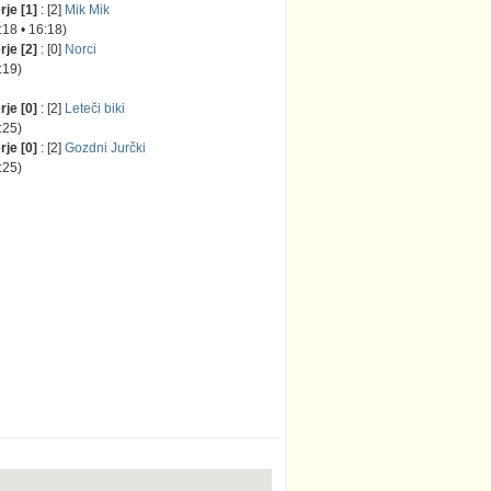
je [1]
: [2]
Mik Mik
 • 16:18)
je [2]
: [0]
Norci
19)
je [0]
: [2]
Leteči biki
25)
je [0]
: [2]
Gozdni Jurčki
25)