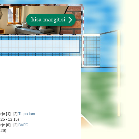
je [1]
: [2]
Tu pa tam
 • 12:15)
je [0]
: [2]
BVFG
26)