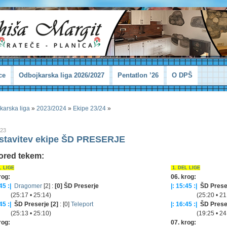
ce
Odbojkarska liga 2026/2027
Pentatlon ’26
O DPŠ
karska liga
»
2023/2024
»
Ekipe 23/24
»
023
stavitev ekipe ŠD PRESERJE
ored tekem:
L LIGE
1. DEL LIGE
rog:
06. krog:
45 :|
Dragomer
[2] :
[0] ŠD Preserje
|: 15:45 :|
ŠD Preser
:17 • 25:14)
(25:20 • 21:25
45 :|
ŠD Preserje [2]
: [0]
Teleport
|: 16:45 :|
ŠD Preser
:13 • 25:10)
(19:25 • 24:
rog:
07. krog: