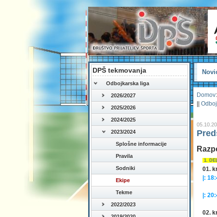
DPŠ tekmovanja
Novi
Odbojkarska liga
Domov
:
2026/2027
||
Odboj
2025/2026
2024/2025
05.10.2
Pred
2023/2024
Splošne informacije
Razp
Pravila
1. DE
Sodniki
01. k
|: 18:
Ekipe
(25
Tekme
|: 20:
(25
2022/2023
02. k
2019/2020