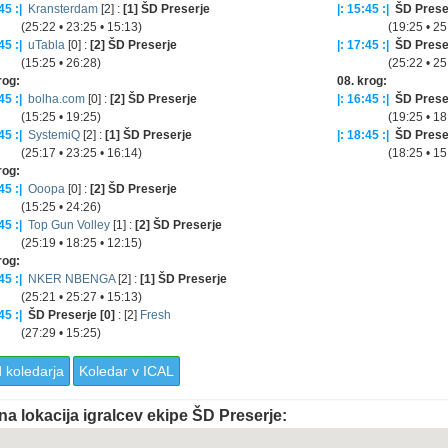
45 :|
Kransterdam
[2] :
[1] ŠD Preserje
|: 15:45 :|
ŠD Preser
22 • 23:25 • 15:13)
(19:25 • 25:18
45 :|
uTabla
[0] :
[2] ŠD Preserje
|: 17:45 :|
ŠD Preser
:25 • 26:28)
(25:22 • 25:
rog:
08. krog:
45 :|
bolha.com
[0] :
[2] ŠD Preserje
|: 16:45 :|
ŠD Preser
:25 • 19:25)
(19:25 • 18:
45 :|
SystemiQ
[2] :
[1] ŠD Preserje
|: 18:45 :|
ŠD Preser
17 • 23:25 • 16:14)
(18:25 • 15:
rog:
45 :|
Ooopa
[0] :
[2] ŠD Preserje
:25 • 24:26)
45 :|
Top Gun Volley
[1] :
[2] ŠD Preserje
19 • 18:25 • 12:15)
rog:
45 :|
NKER NBENGA
[2] :
[1] ŠD Preserje
21 • 25:27 • 15:13)
45 :|
ŠD Preserje [0]
: [2]
Fresh
:29 • 15:25)
 koledarja
Koledar v ICAL
na lokacija igralcev ekipe ŠD Preserje: