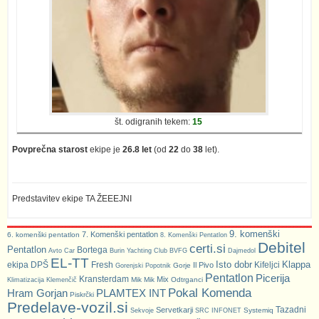
št. odigranih tekem:
15
Povprečna starost
ekipe je
26.8 let
(od
22
do
38
let).
Predstavitev ekipe TA ŽEEEJNI
9. komenški
7. Komenški pentatlon
6. komenški pentatlon
8. Komenški Pentatlon
Debitel
certi.si
Pentatlon
Bortega
Avto Car
Burin Yachting Club
BVFG
Dajmedol
EL-TT
Isto dobr
Klappa
ekipa DPŠ
Fresh
Kifeljci
Il Pivo
Gorje
Gorenjski Popotnik
Pentatlon
Picerija
Kransterdam
Mix
Mik Mik
Odtrganci
Klimatizacija Klemenčič
Pokal Komenda
Hram Gorjan
PLAMTEX INT
Piskrčki
Predelave-vozil.si
Tazadni
Servetkarji
Systemiq
Sekvoje
SRC INFONET