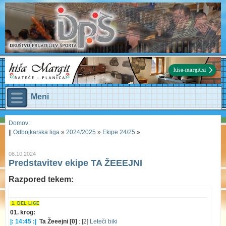
Meni
Domov
:
||
Odbojkarska liga
»
2024/2025
»
Ekipe 24/25
»
08.10.2024
Predstavitev ekipe TA ŽEEEJNI
Razpored tekem:
1. DEL LIGE
01. krog:
|: 14:45 :|
Ta Žeeejni [0]
: [2]
Leteči biki