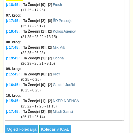
|: 18:45 :|
Ta Žeeejni [0]
: [2]
Fresh
(17:25 • 17:25)
07. krog:
|: 17:45 :|
Ta Žeeejni [2]
: [0]
ŠD Preserje
(25:17 • 25:17)
|: 19:45 :|
Ta Žeeejni [1]
: [2]
Kokos Agency
(21:25 • 25:22 • 13:15)
08. krog:
|: 17:45 :|
Ta Žeeejni [0]
: [2]
Mik Mik
(22:25 • 26:28)
|: 19:45 :|
Ta Žeeejni [1]
: [2]
Ooopa
(26:28 • 25:21 • 9:15)
09. krog:
|: 15:45 :|
Ta Žeeejni [0]
: [2]
Krofi
(0:25 • 0:25)
|: 16:45 :|
Ta Žeeejni [0]
: [2]
Gozdni Jurčki
(0:25 • 0:25)
10. krog:
|: 15:45 :|
Ta Žeeejni [1]
: [2]
NKER NBENGA
(25:22 • 17:25 • 11:15)
|: 17:45 :|
Ta Žeeejni [2]
: [0]
Mladi Gamsi
(25:17 • 25:14)
Ogled koledarja
Koledar v ICAL