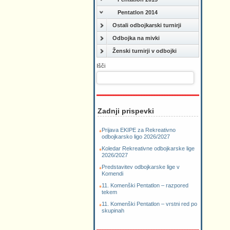
Pentatlon 2014
Ostali odbojkarski turnirji
Odbojka na mivki
Ženski turnirji v odbojki
Išči
Zadnji prispevki
Prijava EKIPE za Rekreativno
odbojkarsko ligo 2026/2027
Koledar Rekreativne odbojkarske lige
2026/2027
Predstavitev odbojkarske lige v
Komendi
11. Komenški Pentatlon – razpored
tekem
11. Komenški Pentatlon – vrstni red po
skupinah