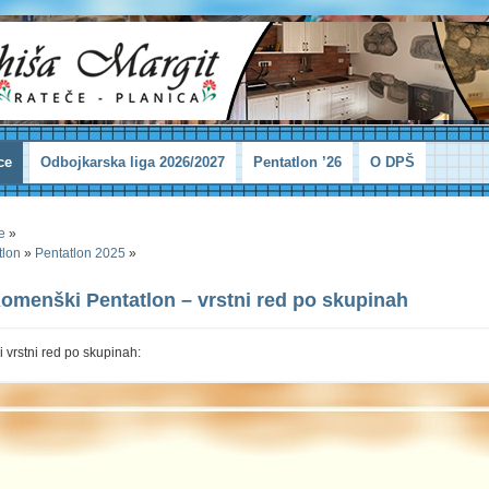
ce
Odbojkarska liga 2026/2027
Pentatlon ’26
O DPŠ
e
»
tlon
»
Pentatlon 2025
»
Komenški Pentatlon – vrstni red po skupinah
i vrstni red po skupinah: